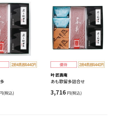
叶 匠壽庵
多
あも歌留多詰合せ
3,716
円(税込)
円(税込)