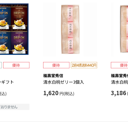
福壽堂秀信
福壽堂秀
ンギフト
清水白桃ゼリー3個入
清水白桃
1,620
3,186
税込)
円(税込)