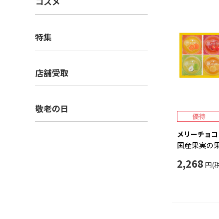
コスメ
特集
店舗受取
敬老の日
メリーチョコ
国産果実の
2,268
円(