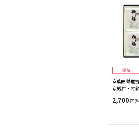
京菓匠 鶴屋
京観世・柚
2,700
円(