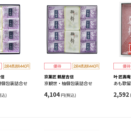
吉信
京菓匠 鶴屋吉信
叶 匠壽庵
餅個包装詰合せ
京観世・柚個包装詰合せ
あも歌留
4,104
2,592
税込)
円(税込)