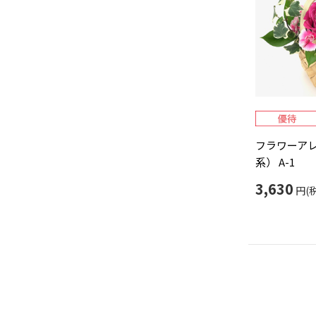
フラワーア
系） A-1
3,630
円(