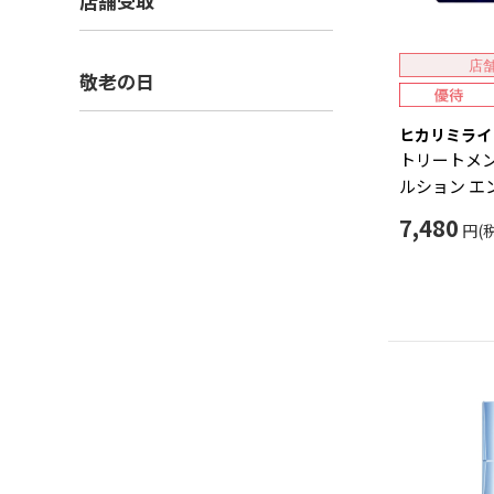
店舗受取
店
敬老の日
ヒカリミライ
トリートメン
ルション エ
7,480
円(