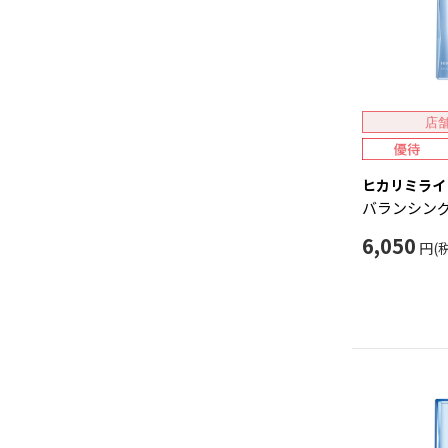
店
ヒカリミライ
バランシング
6,050
円(