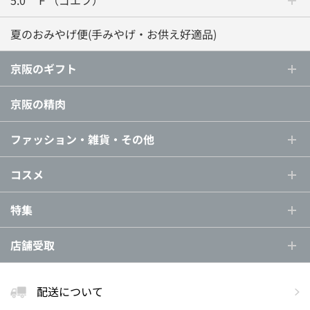
5.0゜Ｆ（ゴエフ）
夏のおみやげ便(手みやげ・お供え好適品)
京阪のギフト
京阪の精肉
ファッション・雑貨・その他
コスメ
特集
店舗受取
配送について