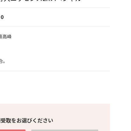
0
最高峰
。
合。
舗受取をお選びください