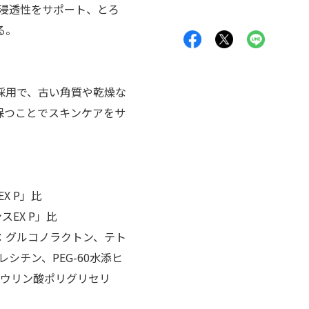
げ浸透性をサポート、とろ
る。
採用で、古い角質や乾燥な
保つことでスキンケアをサ
X P」比
EX P」比
：グルコノラクトン、テト
シチン、PEG-60水添ヒ
ラウリン酸ポリグリセリ