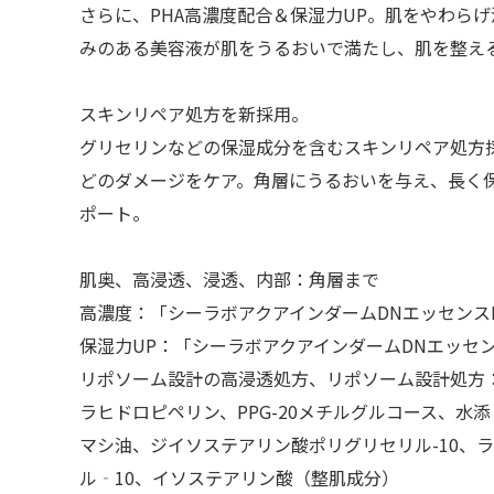
さらに、PHA高濃度配合＆保湿力UP。肌をやわら
みのある美容液が肌をうるおいで満たし、肌を整え
スキンリペア処方を新採用。
グリセリンなどの保湿成分を含むスキンリペア処方
どのダメージをケア。角層にうるおいを与え、長く
ポート。
肌奥、高浸透、浸透、内部：角層まで
高濃度：「シーラボアクアインダームDNエッセンスE
保湿力UP：「シーラボアクアインダームDNエッセンス
リポソーム設計の高浸透処方、リポソーム設計処方
ラヒドロピペリン、PPG-20メチルグルコース、水添レ
マシ油、ジイソステアリン酸ポリグリセリル-10、
ル‐10、イソステアリン酸（整肌成分）